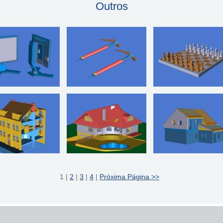
Outros
1 |
2
|
3
|
4
|
Próxima Página >>