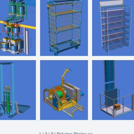
1 |
2
|
3
|
Próxima Página >>