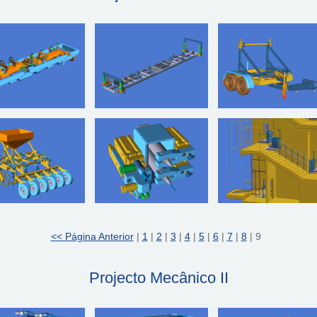
<< Página Anterior
|
1
|
2
|
3
|
4
|
5
|
6
|
7
|
8
| 9
Projecto Mecânico II