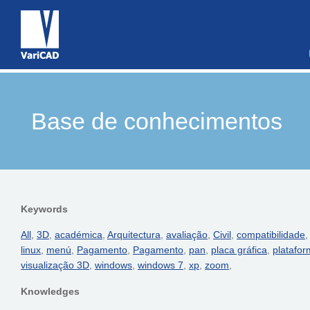
Base de conhecimentos
Keywords
All
,
3D
,
académica
,
Arquitectura
,
avaliação
,
Civil
,
compatibilidade
linux
,
menú
,
Pagamento
,
Pagamento
,
pan
,
placa gráfica
,
platafo
visualização 3D
,
windows
,
windows 7
,
xp
,
zoom
,
Knowledges