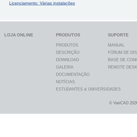
Licenciamento: Várias instalações
LOJA ONLINE
PRODUTOS
SUPORTE
PRODUTOS
MANUAL
DESCRIÇÃO
FÓRUM DE DI
DOWNLOAD
BASE DE CON
GALERIA
REMOTE DES
DOCUMENTAÇÃO
NOTÍCIAS
ESTUDANTES & UNIVERSIDADES
© VariCAD 202