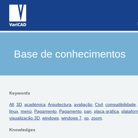
Base de conhecimentos
Keywords
All
,
3D
,
académica
,
Arquitectura
,
avaliação
,
Civil
,
compatibilidade
linux
,
menú
,
Pagamento
,
Pagamento
,
pan
,
placa gráfica
,
platafo
visualização 3D
,
windows
,
windows 7
,
xp
,
zoom
,
Knowledges