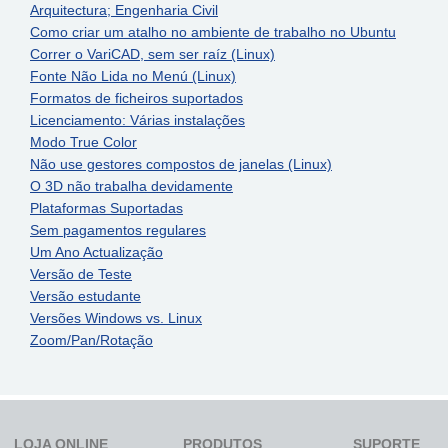
Arquitectura; Engenharia Civil
Como criar um atalho no ambiente de trabalho no Ubuntu
Correr o VariCAD, sem ser raíz (Linux)
Fonte Não Lida no Menú (Linux)
Formatos de ficheiros suportados
Licenciamento: Várias instalações
Modo True Color
Não use gestores compostos de janelas (Linux)
O 3D não trabalha devidamente
Plataformas Suportadas
Sem pagamentos regulares
Um Ano Actualização
Versão de Teste
Versão estudante
Versões Windows vs. Linux
Zoom/Pan/Rotação
LOJA ONLINE
PRODUTOS
SUPORTE