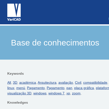
Base de conhecimentos
Keywords
All
,
3D
,
académica
,
Arquitectura
,
avaliação
,
Civil
,
compatibilidade
linux
,
menú
,
Pagamento
,
Pagamento
,
pan
,
placa gráfica
,
platafo
visualização 3D
,
windows
,
windows 7
,
xp
,
zoom
,
Knowledges