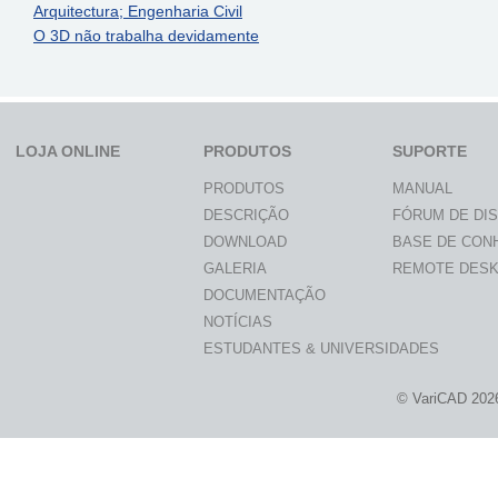
Arquitectura; Engenharia Civil
O 3D não trabalha devidamente
LOJA ONLINE
PRODUTOS
SUPORTE
PRODUTOS
MANUAL
DESCRIÇÃO
FÓRUM DE DI
DOWNLOAD
BASE DE CON
GALERIA
REMOTE DES
DOCUMENTAÇÃO
NOTÍCIAS
ESTUDANTES & UNIVERSIDADES
© VariCAD 202