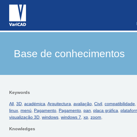
Base de conhecimentos
Keywords
All
,
3D
,
académica
,
Arquitectura
,
avaliação
,
Civil
,
compatibilidade
linux
,
menú
,
Pagamento
,
Pagamento
,
pan
,
placa gráfica
,
platafo
visualização 3D
,
windows
,
windows 7
,
xp
,
zoom
,
Knowledges