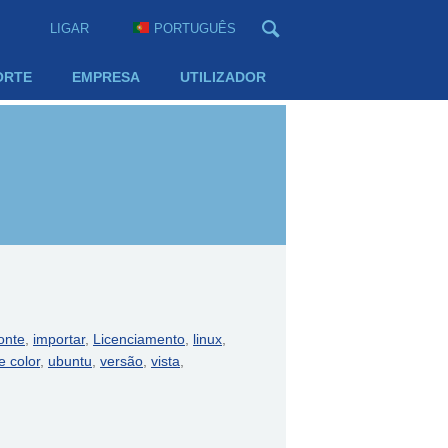
LIGAR
PORTUGUÊS
ORTE
EMPRESA
UTILIZADOR
onte
,
importar
,
Licenciamento
,
linux
,
e color
,
ubuntu
,
versão
,
vista
,