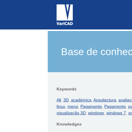
Base de conhe
Keywords
All
,
3D
,
académica
,
Arquitectura
,
avalia
linux
,
menú
,
Pagamento
,
Pagamento
,
p
visualização 3D
,
windows
,
windows 7
,
x
Knowledges