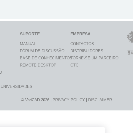
SUPORTE
EMPRESA
MANUAL
CONTACTOS
FÓRUM DE DISCUSSÃO
DISTRIBUIDORES
BASE DE CONHECIMENTOS
TORNE-SE UM PARCEIRO
REMOTE DESKTOP
GTC
O
 UNIVERSIDADES
© VariCAD 2026 |
PRIVACY POLICY
|
DISCLAIMER