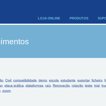
LOJA ONLINE
PRODUTOS
SUP
cimentos
ção
,
Civil
,
compatibilidade
,
demo
,
escola
,
estudante
,
exportar
,
ficheiro
,
f
an
,
placa gráfica
,
plataformas
,
raíz
,
Renovação
,
rotação
,
teste
,
trial
,
tru
p
,
zoom
,