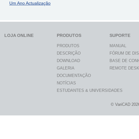
Um Ano Actualização
LOJA ONLINE
PRODUTOS
SUPORTE
PRODUTOS
MANUAL
DESCRIÇÃO
FÓRUM DE DI
DOWNLOAD
BASE DE CON
GALERIA
REMOTE DES
DOCUMENTAÇÃO
NOTÍCIAS
ESTUDANTES & UNIVERSIDADES
© VariCAD 202