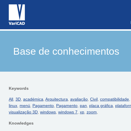
Base de conhecimentos
Keywords
All
,
3D
,
académica
,
Arquitectura
,
avaliação
,
Civil
,
compatibilidade
linux
,
menú
,
Pagamento
,
Pagamento
,
pan
,
placa gráfica
,
platafo
visualização 3D
,
windows
,
windows 7
,
xp
,
zoom
,
Knowledges