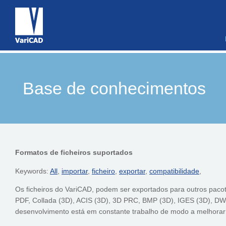
Base de conhecimentos
Formatos de ficheiros suportados
Keywords:
All
,
importar
,
ficheiro
,
exportar
,
compatibilidade
,
Os ficheiros do VariCAD, podem ser exportados para outros paco
PDF, Collada (3D), ACIS (3D), 3D PRC, BMP (3D), IGES (3D), DW
desenvolvimento está em constante trabalho de modo a melhorar 