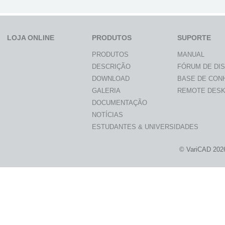
LOJA ONLINE
PRODUTOS
SUPORTE
PRODUTOS
MANUAL
DESCRIÇÃO
FÓRUM DE DI
DOWNLOAD
BASE DE CON
GALERIA
REMOTE DES
DOCUMENTAÇÃO
NOTÍCIAS
ESTUDANTES & UNIVERSIDADES
© VariCAD 202