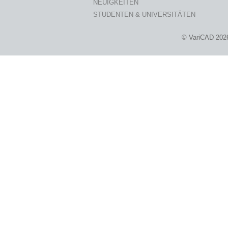
NEUIGKEITEN
STUDENTEN & UNIVERSITÄTEN
© VariCAD 202