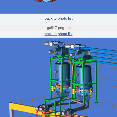
back to photo list
>>
gall17.png
back to photo list