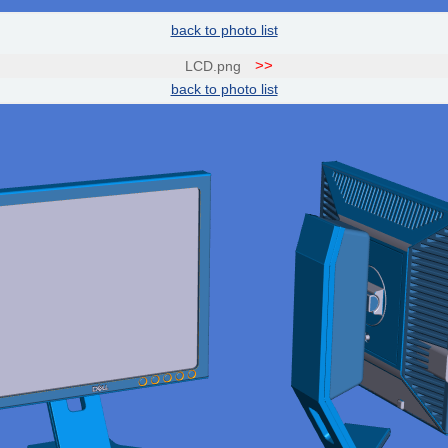
back to photo list
>>
LCD.png
back to photo list