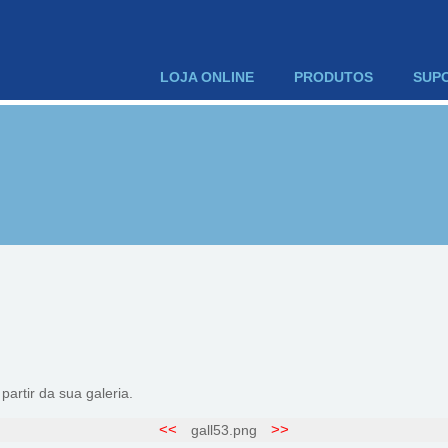
LOJA ONLINE
PRODUTOS
SUP
artir da sua galeria.
<<
>>
gall53.png