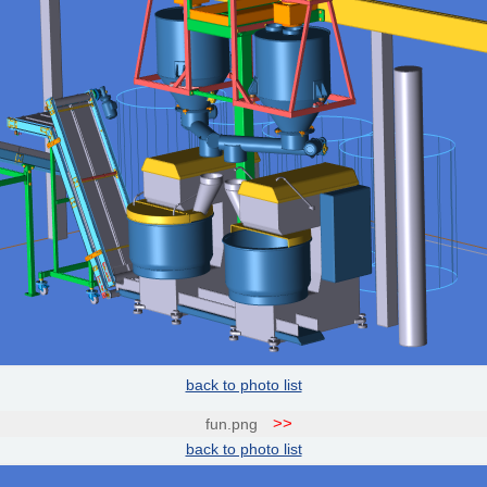
back to photo list
>>
fun.png
back to photo list