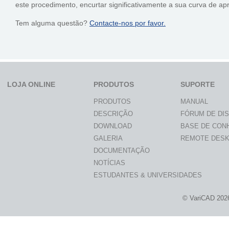
este procedimento, encurtar significativamente a sua curva de 
Tem alguma questão?
Contacte-nos por favor.
LOJA ONLINE
PRODUTOS
SUPORTE
PRODUTOS
MANUAL
DESCRIÇÃO
FÓRUM DE DI
DOWNLOAD
BASE DE CON
GALERIA
REMOTE DES
DOCUMENTAÇÃO
NOTÍCIAS
ESTUDANTES & UNIVERSIDADES
© VariCAD 202